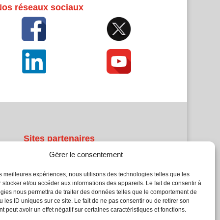
Nos réseaux sociaux
Sites partenaires
Gérer le consentement
5Façades
Atrium Patrimoine
les meilleures expériences, nous utilisons des technologies telles que les
 stocker et/ou accéder aux informations des appareils. Le fait de consentir à
Kiosque 21
gies nous permettra de traiter des données telles que le comportement de
L'Atelier Bois
 les ID uniques sur ce site. Le fait de ne pas consentir ou de retirer son
Planète Bâtiment
 peut avoir un effet négatif sur certaines caractéristiques et fonctions.
Woodsurfer