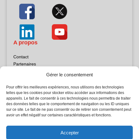
A propos
Contact
Partenaires
Publicité
Gérer le consentement
Mentions légales
Politique de confidentialité
Pour offrir les meilleures expériences, nous utilisons des technologies
Sites partenaires
telles que les cookies pour stocker et/ou accéder aux informations des
appareils. Le fait de consentir à ces technologies nous permettra de traiter
des données telles que le comportement de navigation ou les ID uniques
5Façades
sur ce site. Le fait de ne pas consentir ou de retirer son consentement peut
Atrium Patrimoine
avoir un effet négatif sur certaines caractéristiques et fonctions.
Kiosque 21
L'Atelier Bois
Accepter
Planète Bâtiment