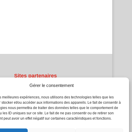
Sites partenaires
Gérer le consentement
5Façades
Atrium Patrimoine
les meilleures expériences, nous utilisons des technologies telles que les
 stocker et/ou accéder aux informations des appareils. Le fait de consentir à
Kiosque 21
gies nous permettra de traiter des données telles que le comportement de
L'Atelier Bois
 les ID uniques sur ce site. Le fait de ne pas consentir ou de retirer son
Planète Bâtiment
 peut avoir un effet négatif sur certaines caractéristiques et fonctions.
Woodsurfer
batijournal TV