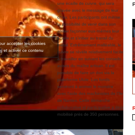
une écaille de cuivre, qui sera
P
gravée avec le message de leur
choix. Les participants ont même
la possibilité de venir dans son
atelier façonner eux-mêmes leur
écaille et s’initier au travail du
our accepter les cookies
métal. Extrêmement malléable, le
g et activer ce contenu
cuivre se révèle relativement facile
à travailler en suivant les conseils
avisés du maître artisan. Il est
possible de faire un don via la
plateforme Ulule. Les fonds
serviront à animer le monstre
avec l’aide des machinistes de l’île
de Nantes. Cette démarche
collaborative et participative a déjà
mobilisé près de 350 personnes.
R