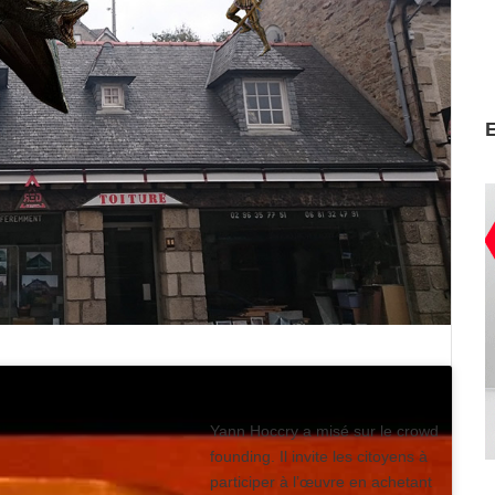
Yann Hoccry a misé sur le crowd
founding. Il invite les citoyens à
participer à l’œuvre en achetant