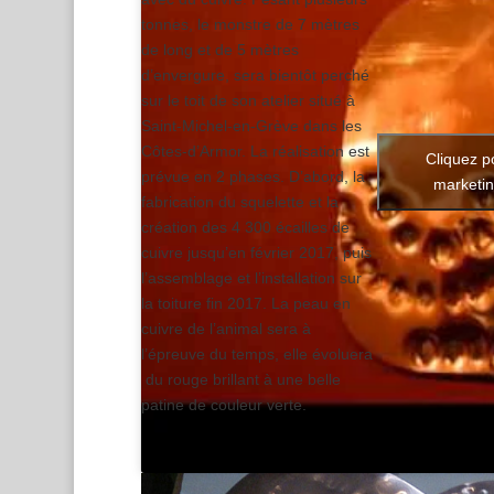
tonnes, le monstre de 7 mètres
de long et de 5 mètres
d’envergure, sera bientôt perché
sur le toit de son atelier situé à
Saint-Michel-en-Grève dans les
Côtes-d’Armor. La réalisation est
Cliquez p
prévue en 2 phases. D’abord, la
marketin
fabrication du squelette et la
création des 4 300 écailles de
cuivre jusqu’en février 2017, puis
l’assemblage et l’installation sur
la toiture fin 2017. La peau en
cuivre de l’animal sera à
l’épreuve du temps, elle évoluera
du rouge brillant à une belle
patine de couleur verte.