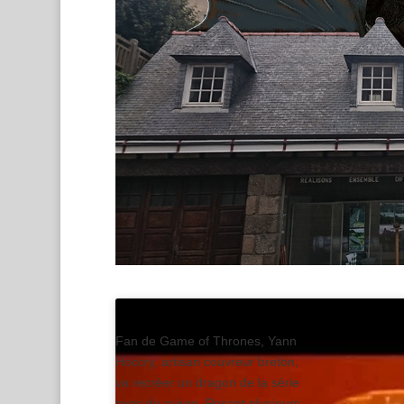
Fan de Game of Thrones, Yann
Hoccry, artisan couvreur breton,
va recréer un dragon de la série
avec du cuivre. Pesant plusieurs