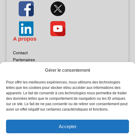
A propos
Contact
Partenaires
Publicité
Gérer le consentement
Mentions légales
Politique de confidentialité
Pour offrir les meilleures expériences, nous utilisons des technologies
Sites partenaires
telles que les cookies pour stocker et/ou accéder aux informations des
appareils. Le fait de consentir à ces technologies nous permettra de traiter
des données telles que le comportement de navigation ou les ID uniques
5Façades
sur ce site. Le fait de ne pas consentir ou de retirer son consentement peut
Atrium Patrimoine
avoir un effet négatif sur certaines caractéristiques et fonctions.
Kiosque 21
L'Atelier Bois
Accepter
Planète Bâtiment