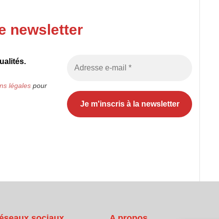
e newsletter
alités.
ns légales
pour
éseaux sociaux
A propos