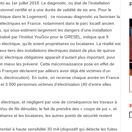
 au 1er juillet 2018. Le diagnostic, ou état de l’installation
P
ssionnel certifié et a une durée de validité de six ans. Pour le
rique dans le Logement) , ce nouveau diagnostic va favoriser la
s électriques en France, notamment dans le parc locatif ancien.
, qui sous-estiment largement les dangers d’une installation
éalisé par l’Institut YouGov pour le GRESEL, indique que 9
électrique, qu’ils soient propriétaires ou locataires. La réalité est
eux tiers des installations électriques datant de plus de quinze
ic électrique obligatoire apparaît d’autant plus important, pour
et mieux les prévenir. Cette méconnaissance pose en effet de
Français déclarent par ailleurs avoir déjà été victimes d’un
die, électrocution). En outre, on recense chaque année en France
et 3 000 personnes victimes d’électrisation (40 d’entre elles
électrique, et négligent par voie de conséquence les travaux à
et/ou de fils dénudés, le fait de prendre des « coups de jus », et
R
taires et les locataires, les autres points de sécurité restent
rentiel à haute sensibilité 30 mA (dispositif qui détecte les fuites