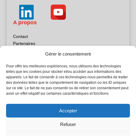
A propos
Contact
Partenaires
Publicité
Gérer le consentement
Mentions légales
Politique de confidentialité
Pour offrir les meilleures expériences, nous utilisons des technologies
Sites partenaires
telles que les cookies pour stocker et/ou accéder aux informations des
appareils. Le fait de consentir à ces technologies nous permettra de traiter
des données telles que le comportement de navigation ou les ID uniques
5Façades
sur ce site. Le fait de ne pas consentir ou de retirer son consentement peut
Atrium Patrimoine
avoir un effet négatif sur certaines caractéristiques et fonctions.
Kiosque 21
L'Atelier Bois
Accepter
Planète Bâtiment
Woodsurfer
Refuser
batijournal TV