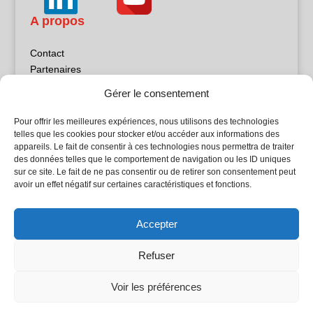
A propos
Contact
Partenaires
Publicité
Gérer le consentement
Mentions légales
Politique de confidentialité
Pour offrir les meilleures expériences, nous utilisons des technologies
Sites partenaires
telles que les cookies pour stocker et/ou accéder aux informations des
appareils. Le fait de consentir à ces technologies nous permettra de traiter
des données telles que le comportement de navigation ou les ID uniques
5Façades
sur ce site. Le fait de ne pas consentir ou de retirer son consentement peut
Atrium Patrimoine
avoir un effet négatif sur certaines caractéristiques et fonctions.
Kiosque 21
L'Atelier Bois
Accepter
Planète Bâtiment
Woodsurfer
Refuser
batijournal TV
Voir les préférences