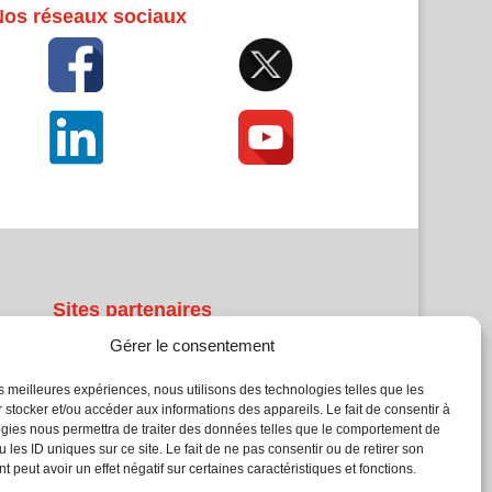
Nos réseaux sociaux
Sites partenaires
Gérer le consentement
5Façades
Atrium Patrimoine
les meilleures expériences, nous utilisons des technologies telles que les
 stocker et/ou accéder aux informations des appareils. Le fait de consentir à
Kiosque 21
gies nous permettra de traiter des données telles que le comportement de
L'Atelier Bois
 les ID uniques sur ce site. Le fait de ne pas consentir ou de retirer son
Planète Bâtiment
 peut avoir un effet négatif sur certaines caractéristiques et fonctions.
Woodsurfer