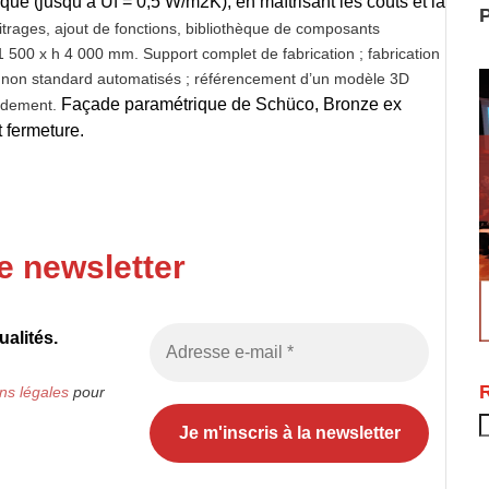
ue (jusqu’à Uf = 0,5 W/m2K), en maîtrisant les coûts et la
P
vitrages, ajout de fonctions, bibliothèque de composants
 500 x h 4 000 mm. Support complet de fabrication ; fabrication
s non standard automatisés ; référencement d’un modèle 3D
Façade paramétrique de Schüco, Bronze ex
ordement.
 fermeture.
e newsletter
alités.
ns légales
pour
R