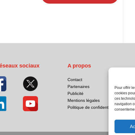
éseaux sociaux
A propos
Contact
Partenaires
Pour offrir 
Publicité
cookies pour
ces technolo
Mentions légales
navigation ou
Politique de confidentialité
consentement
Ac