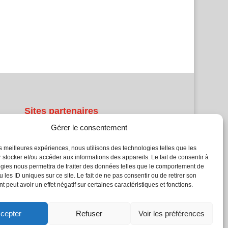
Sites partenaires
Gérer le consentement
5Façades
Atrium Patrimoine
les meilleures expériences, nous utilisons des technologies telles que les
Kiosque 21
 stocker et/ou accéder aux informations des appareils. Le fait de consentir à
gies nous permettra de traiter des données telles que le comportement de
L'Atelier Bois
 les ID uniques sur ce site. Le fait de ne pas consentir ou de retirer son
Planète Bâtiment
 peut avoir un effet négatif sur certaines caractéristiques et fonctions.
Woodsurfer
batijournal TV
cepter
Refuser
Voir les préférences