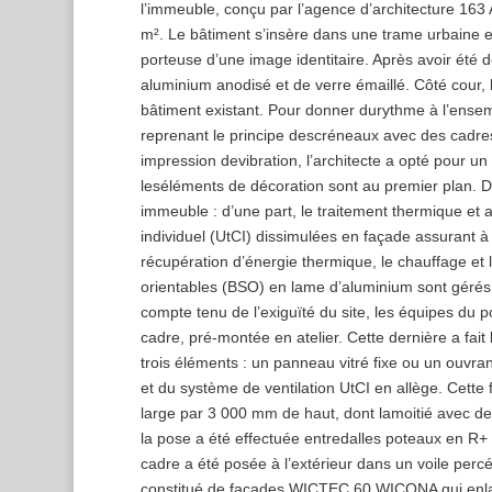
l’immeuble, conçu par l’agence d’architecture 163 
m². Le bâtiment s’insère dans une trame urbaine ex
porteuse d’une image identitaire. Après avoir été
aluminium anodisé et de verre émaillé. Côté cour, 
bâtiment existant. Pour donner durythme à l’ensemb
reprenant le principe descréneaux avec des cadre
impression devibration, l’architecte a opté pour un 
leséléments de décoration sont au premier plan. De
immeuble : d’une part, le traitement thermique et 
individuel (UtCI) dissimulées en façade assurant à 
récupération d’énergie thermique, le chauffage et l
orientables (BSO) en lame d’aluminium sont gérés
compte tenu de l’exiguïté du site, les équipes d
cadre, pré-montée en atelier. Cette dernière a fait
trois éléments : un panneau vitré fixe ou un ouv
et du système de ventilation UtCI en allège. Cett
large par 3 000 mm de haut, dont lamoitié avec d
la pose a été effectuée entredalles poteaux en R+ 
cadre a été posée à l’extérieur dans un voile per
constitué de façades WICTEC 60 WICONA qui enlac