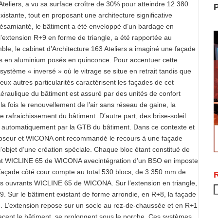
Ateliers, a vu sa surface croître de 30% pour atteindre 12 380
P
istante, tout en proposant une architecture significative
 désamianté, le bâtiment a été enveloppé d’un bardage en
l’extension R+9 en forme de triangle, a été rapportée au
le, le cabinet d’Architecture 163 Ateliers a imaginé une façade
s en aluminium posés en quinconce. Pour accentuer cette
système « inversé » où le vitrage se situe en retrait tandis que
ux autres particularités caractérisent les façades de cet
aéraulique du bâtiment est assuré par des unités de confort
la fois le renouvellement de l’air sans réseau de gaine, la
e rafraichissement du bâtiment. D’autre part, des brise-soleil
 automatiquement par la GTB du bâtiment. Dans ce contexte et
u poseur et WICONA ont recommandé le recours à une façade
 l’objet d’une création spéciale. Chaque bloc étant constitué de
rant WICLINE 65 de WICONA avecintégration d’un BSO en imposte
e façade côté cour compte au total 530 blocs, de 3 350 mm de
es ouvrants WICLINE 65 de WICONA. Sur l’extension en triangle,
R
9. Sur le bâtiment existant de forme arrondie, en R+8, la façade
cé. L’extension repose sur un socle au rez-de-chaussée et en R+1
ent le bâtiment, se prolongent sous le porche. Ces systèmes