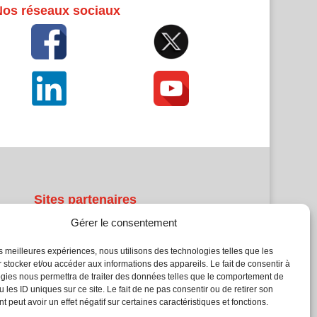
Nos réseaux sociaux
Sites partenaires
Gérer le consentement
5Façades
Atrium Patrimoine
les meilleures expériences, nous utilisons des technologies telles que les
 stocker et/ou accéder aux informations des appareils. Le fait de consentir à
Kiosque 21
gies nous permettra de traiter des données telles que le comportement de
L'Atelier Bois
 les ID uniques sur ce site. Le fait de ne pas consentir ou de retirer son
Planète Bâtiment
 peut avoir un effet négatif sur certaines caractéristiques et fonctions.
Woodsurfer