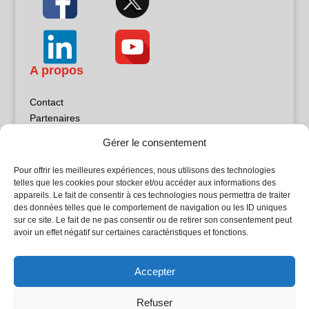
A propos
Contact
Partenaires
Publicité
Gérer le consentement
Mentions légales
Politique de confidentialité
Pour offrir les meilleures expériences, nous utilisons des technologies
Sites partenaires
telles que les cookies pour stocker et/ou accéder aux informations des
appareils. Le fait de consentir à ces technologies nous permettra de traiter
des données telles que le comportement de navigation ou les ID uniques
5Façades
sur ce site. Le fait de ne pas consentir ou de retirer son consentement peut
Atrium Patrimoine
avoir un effet négatif sur certaines caractéristiques et fonctions.
Kiosque 21
L'Atelier Bois
Accepter
Planète Bâtiment
Woodsurfer
Refuser
batijournal TV