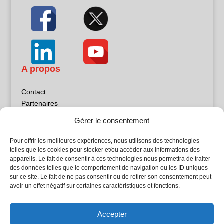
A propos
Contact
Partenaires
Publicité
Gérer le consentement
Mentions légales
Politique de confidentialité
Pour offrir les meilleures expériences, nous utilisons des technologies
Sites partenaires
telles que les cookies pour stocker et/ou accéder aux informations des
appareils. Le fait de consentir à ces technologies nous permettra de traiter
des données telles que le comportement de navigation ou les ID uniques
5Façades
sur ce site. Le fait de ne pas consentir ou de retirer son consentement peut
Atrium Patrimoine
avoir un effet négatif sur certaines caractéristiques et fonctions.
Kiosque 21
L'Atelier Bois
Accepter
Planète Bâtiment