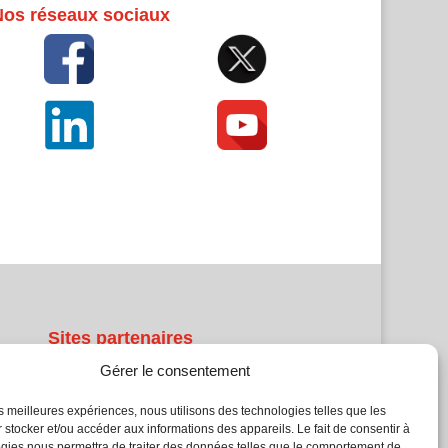
Nos réseaux sociaux
Sites partenaires
Gérer le consentement
5Façades
Atrium Patrimoine
les meilleures expériences, nous utilisons des technologies telles que les
Kiosque 21
 stocker et/ou accéder aux informations des appareils. Le fait de consentir à
gies nous permettra de traiter des données telles que le comportement de