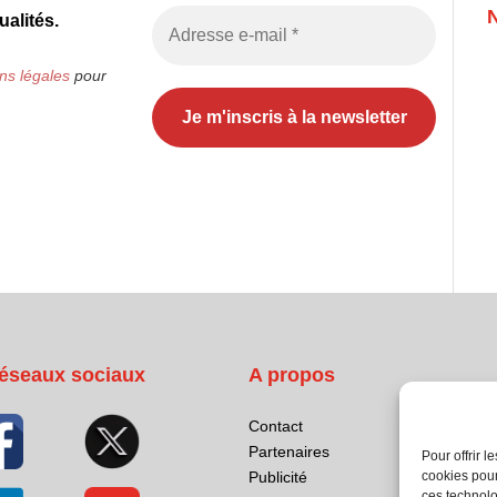
alités.
ns légales
pour
éseaux sociaux
A propos
Contact
Partenaires
Pour offrir 
Publicité
cookies pour
ces technolo