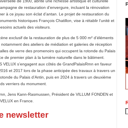
iverselle de 1900, abrite une richesse artistique et culturelle
P
mpagne de restauration d’envergure, incluant la rénovation
r à ce joyau son éclat d’antan. Le projet de restauration du
numents historiques François Chatillon, vise à rétablir l’unité et
soins actuels des visiteurs.
 exclusif de la restauration de plus de 5 000 m² d’éléments
nt, notamment des ateliers de médiation et galeries de réception
s dalles de verre des promenoirs qui occupent la rotonde du Palais
e de premier plan à la lumière naturelle dans le bâtiment.
VELUX s’engagent aux côtés de GrandPalaisRmn en faveur
 2016 et 2017 lors de la phase anticipée des travaux à travers un
Rotonde du Palais d’Antin, puis en 2024 à travers un deuxième
onds verriers du monument.
aisRmn, Jens Kann-Rasmussen, Président de VILLUM FONDEN et
 VELUX en France.
R
e newsletter