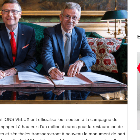
IONS VELUX ont officialisé leur soutien à la campagne de
engagent à hauteur d’un million d’euros pour la restauration de
les et zénithales transperceront à nouveau le monument de part