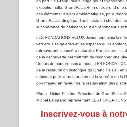
en part. Le Grand Palais, érigé pour l’Exposition un
exceptionnelle. GrandPalaisRmn entreprend une ca
des éléments verriers emblématiques, pour redonne
Grand Palais, dirigé par l’architecte en chef des mo
la cohérence du bâtiment, tout en répondant aux be
LES FONDATIONS VELUX deviennent ainsi le mécène
verriers. Les galeries et les espaces qu’ils abrite
retrouveront la lumière naturelle. Par ailleurs, le
de la découverte permettront de redonner une plac
Depuis de nombreuses années, LES FONDATIONS 
de la restauration historique du Grand Palais : en
mécénat pour la restauration de la verrière de la 
don majeur en faveur de la restauration des plaf
Photo : Didier Fusillier, Président de GrandPal
Michel Langrand représentant LES FONDATIONS
Inscrivez-vous à notr