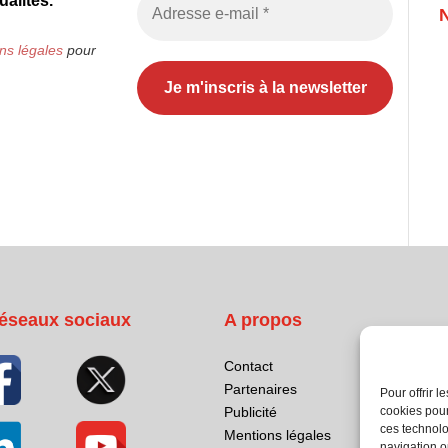
alités.
ns légales
pour
éseaux sociaux
A propos
Contact
Partenaires
Pour offrir 
cookies pour
Publicité
ces technolo
Mentions légales
navigation ou