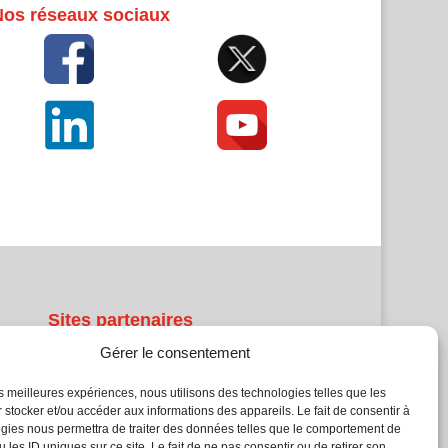
Nos réseaux sociaux
Sites partenaires
Gérer le consentement
5Façades
Atrium Patrimoine
les meilleures expériences, nous utilisons des technologies telles que les
 stocker et/ou accéder aux informations des appareils. Le fait de consentir à
Kiosque 21
gies nous permettra de traiter des données telles que le comportement de
L'Atelier Bois
 les ID uniques sur ce site. Le fait de ne pas consentir ou de retirer son