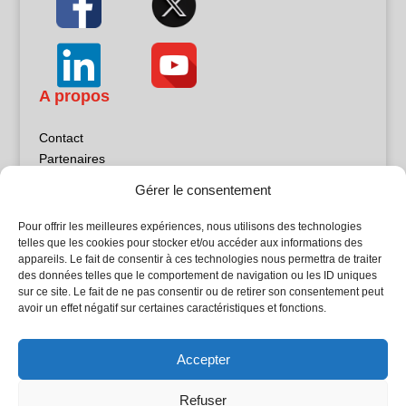
A propos
Contact
Partenaires
Publicité
Gérer le consentement
Mentions légales
Politique de confidentialité
Pour offrir les meilleures expériences, nous utilisons des technologies
Sites partenaires
telles que les cookies pour stocker et/ou accéder aux informations des
appareils. Le fait de consentir à ces technologies nous permettra de traiter
des données telles que le comportement de navigation ou les ID uniques
5Façades
sur ce site. Le fait de ne pas consentir ou de retirer son consentement peut
Atrium Patrimoine
avoir un effet négatif sur certaines caractéristiques et fonctions.
Kiosque 21
L'Atelier Bois
Accepter
Planète Bâtiment
Woodsurfer
Refuser