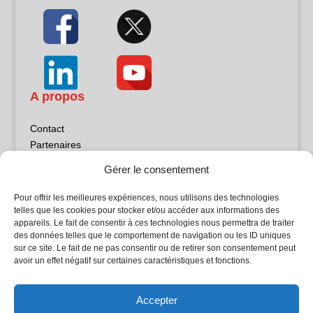
A propos
Contact
Partenaires
Publicité
Gérer le consentement
Mentions légales
Politique de confidentialité
Pour offrir les meilleures expériences, nous utilisons des technologies
Sites partenaires
telles que les cookies pour stocker et/ou accéder aux informations des
appareils. Le fait de consentir à ces technologies nous permettra de traiter
des données telles que le comportement de navigation ou les ID uniques
5Façades
sur ce site. Le fait de ne pas consentir ou de retirer son consentement peut
Atrium Patrimoine
avoir un effet négatif sur certaines caractéristiques et fonctions.
Kiosque 21
L'Atelier Bois
Accepter
Planète Bâtiment