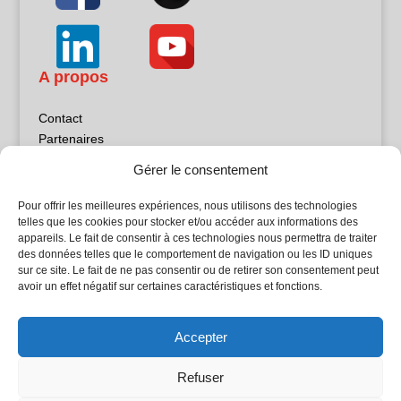
A propos
Contact
Partenaires
Publicité
Gérer le consentement
Mentions légales
Politique de confidentialité
Pour offrir les meilleures expériences, nous utilisons des technologies
Sites partenaires
telles que les cookies pour stocker et/ou accéder aux informations des
appareils. Le fait de consentir à ces technologies nous permettra de traiter
des données telles que le comportement de navigation ou les ID uniques
5Façades
sur ce site. Le fait de ne pas consentir ou de retirer son consentement peut
Atrium Patrimoine
avoir un effet négatif sur certaines caractéristiques et fonctions.
Kiosque 21
L'Atelier Bois
Accepter
Planète Bâtiment
Woodsurfer
Refuser
batijournal TV