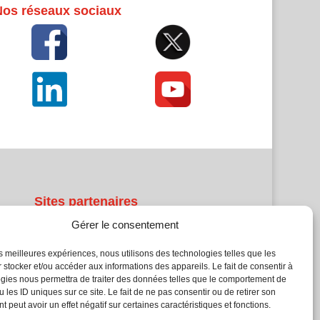
Nos réseaux sociaux
Sites partenaires
Gérer le consentement
5Façades
Atrium Patrimoine
les meilleures expériences, nous utilisons des technologies telles que les
 stocker et/ou accéder aux informations des appareils. Le fait de consentir à
Kiosque 21
gies nous permettra de traiter des données telles que le comportement de
L'Atelier Bois
 les ID uniques sur ce site. Le fait de ne pas consentir ou de retirer son
Planète Bâtiment
 peut avoir un effet négatif sur certaines caractéristiques et fonctions.
Woodsurfer