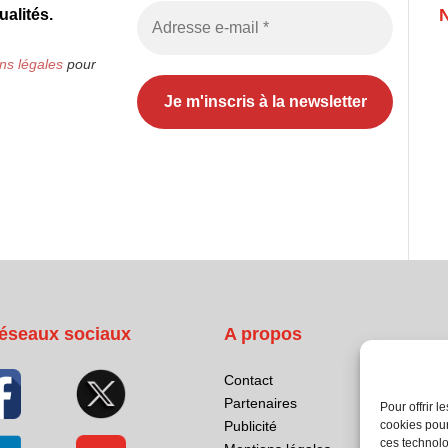
alités.
ns légales
pour
éseaux sociaux
A propos
Contact
Partenaires
Pour offrir 
cookies pour
Publicité
ces technolo