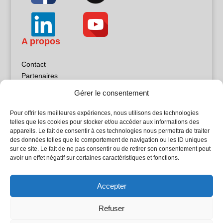
A propos
Contact
Partenaires
Publicité
Gérer le consentement
Mentions légales
Politique de confidentialité
Pour offrir les meilleures expériences, nous utilisons des technologies
Sites partenaires
telles que les cookies pour stocker et/ou accéder aux informations des
appareils. Le fait de consentir à ces technologies nous permettra de traiter
des données telles que le comportement de navigation ou les ID uniques
5Façades
sur ce site. Le fait de ne pas consentir ou de retirer son consentement peut
Atrium Patrimoine
avoir un effet négatif sur certaines caractéristiques et fonctions.
Kiosque 21
L'Atelier Bois
Accepter
Planète Bâtiment
Woodsurfer
Refuser
batijournal TV