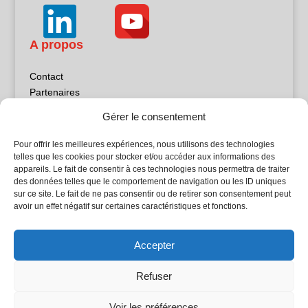
A propos
Contact
Partenaires
Publicité
Gérer le consentement
Mentions légales
Politique de confidentialité
Pour offrir les meilleures expériences, nous utilisons des technologies
Sites partenaires
telles que les cookies pour stocker et/ou accéder aux informations des
appareils. Le fait de consentir à ces technologies nous permettra de traiter
des données telles que le comportement de navigation ou les ID uniques
5Façades
sur ce site. Le fait de ne pas consentir ou de retirer son consentement peut
Atrium Patrimoine
avoir un effet négatif sur certaines caractéristiques et fonctions.
Kiosque 21
L'Atelier Bois
Accepter
Planète Bâtiment
Woodsurfer
Refuser
batijournal TV
Voir les préférences