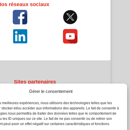
Nos réseaux sociaux
Sites partenaires
Gérer le consentement
5Façades
Atrium Patrimoine
les meilleures expériences, nous utilisons des technologies telles que les
 stocker et/ou accéder aux informations des appareils. Le fait de consentir à
Kiosque 21
gies nous permettra de traiter des données telles que le comportement de
L'Atelier Bois
 les ID uniques sur ce site. Le fait de ne pas consentir ou de retirer son
Planète Bâtiment
 peut avoir un effet négatif sur certaines caractéristiques et fonctions.
Woodsurfer