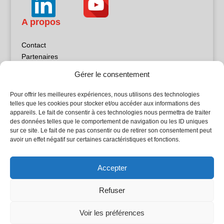
A propos
Contact
Partenaires
Publicité
Gérer le consentement
Mentions légales
Politique de confidentialité
Pour offrir les meilleures expériences, nous utilisons des technologies
Sites partenaires
telles que les cookies pour stocker et/ou accéder aux informations des
appareils. Le fait de consentir à ces technologies nous permettra de traiter
des données telles que le comportement de navigation ou les ID uniques
5Façades
sur ce site. Le fait de ne pas consentir ou de retirer son consentement peut
Atrium Patrimoine
avoir un effet négatif sur certaines caractéristiques et fonctions.
Kiosque 21
L'Atelier Bois
Accepter
Planète Bâtiment
Woodsurfer
Refuser
batijournal TV
Voir les préférences