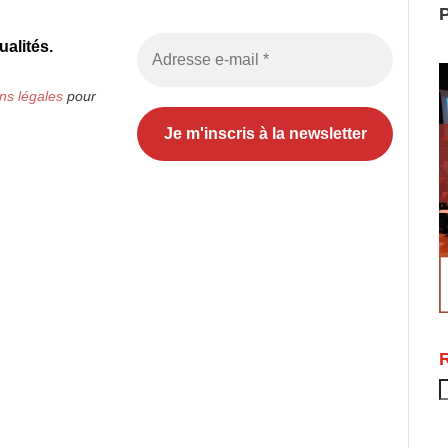
P
alités.
ns légales
pour
R