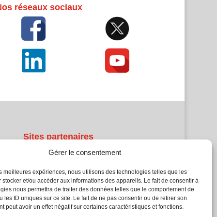
Nos réseaux sociaux
Sites partenaires
Gérer le consentement
5Façades
Atrium Patrimoine
les meilleures expériences, nous utilisons des technologies telles que les
 stocker et/ou accéder aux informations des appareils. Le fait de consentir à
Kiosque 21
gies nous permettra de traiter des données telles que le comportement de
L'Atelier Bois
 les ID uniques sur ce site. Le fait de ne pas consentir ou de retirer son
Planète Bâtiment
 peut avoir un effet négatif sur certaines caractéristiques et fonctions.
Woodsurfer