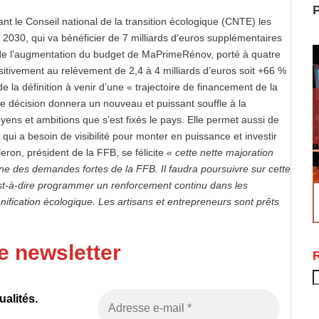
P
nt le Conseil national de la transition écologique (CNTE) les
 à 2030, qui va bénéficier de 7 milliards d’euros supplémentaires
de l’augmentation du budget de MaPrimeRénov, porté à quatre
sitivement au relèvement de 2,4 à 4 milliards d’euros soit +66 %
e la définition à venir d’une « trajectoire de financement de la
te décision donnera un nouveau et puissant souffle à la
ens et ambitions que s’est fixés le pays. Elle permet aussi de
ui a besoin de visibilité pour monter en puissance et investir
eron, président de la FFB, se félicite
« cette nette majoration
ne des demandes fortes de la FFB. Il faudra poursuivre sur cette
c’est-à-dire programmer un renforcement continu dans les
ication écologique. Les artisans et entrepreneurs sont prêts
e newsletter
R
alités.