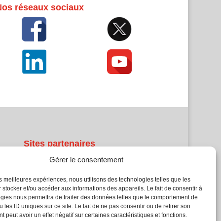
Nos réseaux sociaux
Sites partenaires
Gérer le consentement
5Façades
Atrium Patrimoine
les meilleures expériences, nous utilisons des technologies telles que les
 stocker et/ou accéder aux informations des appareils. Le fait de consentir à
Kiosque 21
gies nous permettra de traiter des données telles que le comportement de
L'Atelier Bois
 les ID uniques sur ce site. Le fait de ne pas consentir ou de retirer son
Planète Bâtiment
 peut avoir un effet négatif sur certaines caractéristiques et fonctions.