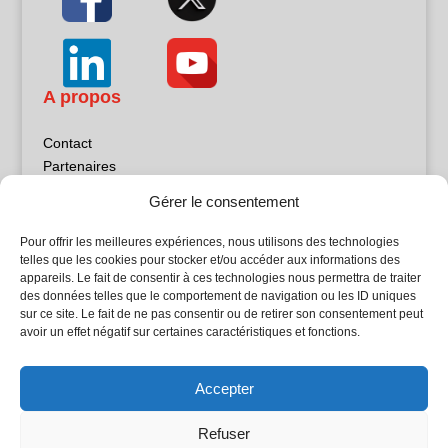
A propos
Contact
Partenaires
Publicité
Gérer le consentement
Mentions légales
Politique de confidentialité
Pour offrir les meilleures expériences, nous utilisons des technologies
Sites partenaires
telles que les cookies pour stocker et/ou accéder aux informations des
appareils. Le fait de consentir à ces technologies nous permettra de traiter
des données telles que le comportement de navigation ou les ID uniques
5Façades
sur ce site. Le fait de ne pas consentir ou de retirer son consentement peut
Atrium Patrimoine
avoir un effet négatif sur certaines caractéristiques et fonctions.
Kiosque 21
L'Atelier Bois
Accepter
Planète Bâtiment
Woodsurfer
Refuser
batijournal TV