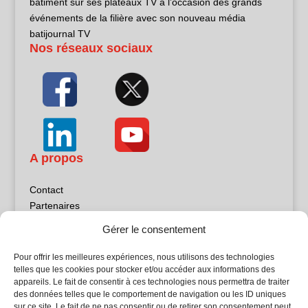
bâtiment sur ses plateaux TV à l’occasion des grands
événements de la filière avec son nouveau média
batijournal TV
Nos réseaux sociaux
A propos
Contact
Partenaires
Publicité
Gérer le consentement
Mentions légales
Politique de confidentialité
Pour offrir les meilleures expériences, nous utilisons des technologies
Sites partenaires
telles que les cookies pour stocker et/ou accéder aux informations des
appareils. Le fait de consentir à ces technologies nous permettra de traiter
des données telles que le comportement de navigation ou les ID uniques
5Façades
sur ce site. Le fait de ne pas consentir ou de retirer son consentement peut