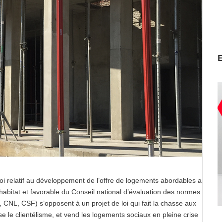
loi relatif au développement de l’offre de logements abordables a
habitat et favorable du Conseil national d’évaluation des normes.
CNL, CSF) s’opposent à un projet de loi qui fait la chasse aux
e le clientélisme, et vend les logements sociaux en pleine crise