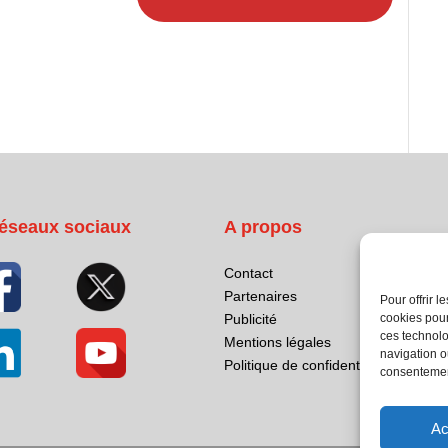
éseaux sociaux
A propos
Contact
Partenaires
Pour offrir 
Publicité
cookies pour
ces technolo
Mentions légales
navigation ou
Politique de confidentialité
consentement
Ac