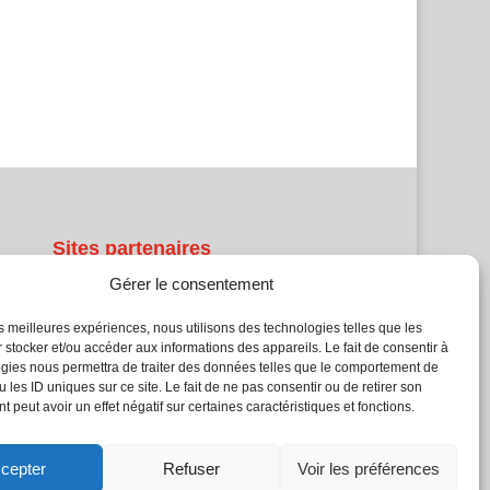
Sites partenaires
Gérer le consentement
5Façades
Atrium Patrimoine
les meilleures expériences, nous utilisons des technologies telles que les
Kiosque 21
 stocker et/ou accéder aux informations des appareils. Le fait de consentir à
gies nous permettra de traiter des données telles que le comportement de
L'Atelier Bois
 les ID uniques sur ce site. Le fait de ne pas consentir ou de retirer son
Planète Bâtiment
 peut avoir un effet négatif sur certaines caractéristiques et fonctions.
Woodsurfer
batijournal TV
cepter
Refuser
Voir les préférences