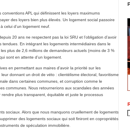
P
 les conventions APL qui définissent les loyers maximums
payer des loyers bien plus élevés. Un logement social passoire
t à celui d’un logement neuf.
epuis 20 ans ne respectent pas la loi SRU et l’obligation d’avoir
 tendues. En intégrant les logements intermédiaires dans le
r les plus de 2,6 millions de demandeurs actuels (moins de 3 %
 qui sont en attente d’un logement.
ves en permettant aux maires d’avoir la priorité sur les
eur donnant un droit de véto : clientélisme électoral, favoritisme
tionale dans certaines communes, et corruption comme le
ines communes. Nous retournerions aux scandales des années
 rendre plus transparent, équitable et juste le processus
ements sociaux. Alors que nous manquons cruellement de logements
R
 supprimer des logements sociaux qui soit finiront en copropriétés
nstruments de spéculation immobilière.