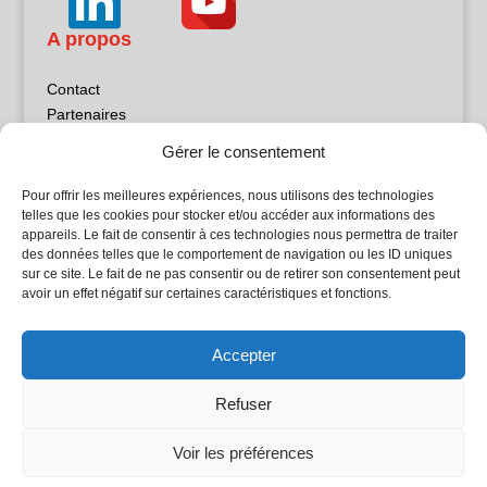
A propos
Contact
Partenaires
Publicité
Gérer le consentement
Mentions légales
Politique de confidentialité
Pour offrir les meilleures expériences, nous utilisons des technologies
Sites partenaires
telles que les cookies pour stocker et/ou accéder aux informations des
appareils. Le fait de consentir à ces technologies nous permettra de traiter
des données telles que le comportement de navigation ou les ID uniques
5Façades
sur ce site. Le fait de ne pas consentir ou de retirer son consentement peut
Atrium Patrimoine
avoir un effet négatif sur certaines caractéristiques et fonctions.
Kiosque 21
L'Atelier Bois
Accepter
Planète Bâtiment
Woodsurfer
Refuser
batijournal TV
Voir les préférences