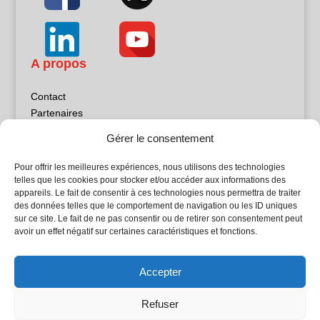
A propos
Contact
Partenaires
Publicité
Gérer le consentement
Mentions légales
Politique de confidentialité
Pour offrir les meilleures expériences, nous utilisons des technologies
Sites partenaires
telles que les cookies pour stocker et/ou accéder aux informations des
appareils. Le fait de consentir à ces technologies nous permettra de traiter
des données telles que le comportement de navigation ou les ID uniques
5Façades
sur ce site. Le fait de ne pas consentir ou de retirer son consentement peut
Atrium Patrimoine
avoir un effet négatif sur certaines caractéristiques et fonctions.
Kiosque 21
L'Atelier Bois
Accepter
Planète Bâtiment
Woodsurfer
Refuser
batijournal TV