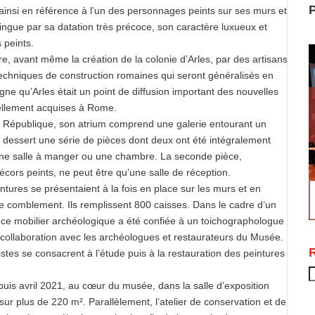
P
 ainsi en référence à l’un des personnages peints sur ses murs et
ingue par sa datation très précoce, son caractère luxueux et
 peints.
re, avant même la création de la colonie d’Arles, par des artisans
 techniques de construction romaines qui seront généralisés en
gne qu’Arles était un point de diffusion important des nouvelles
ellement acquises à Rome.
la République, son atrium comprend une galerie entourant un
et dessert une série de pièces dont deux ont été intégralement
 une salle à manger ou une chambre. La seconde pièce,
cors peints, ne peut être qu’une salle de réception.
tures se présentaient à la fois en place sur les murs et en
de comblement. Ils remplissent 800 caisses. Dans le cadre d’un
de ce mobilier archéologique a été confiée à un toichographologue
n collaboration avec les archéologues et restaurateurs du Musée.
istes se consacrent à l’étude puis à la restauration des peintures
R
is avril 2021, au cœur du musée, dans la salle d’exposition
ur plus de 220 m². Parallèlement, l’atelier de conservation et de