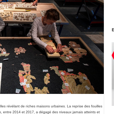
illes révélant de riches maisons urbaines. La reprise des fouilles
p, entre 2014 et 2017, a dégagé des niveaux jamais atteints et