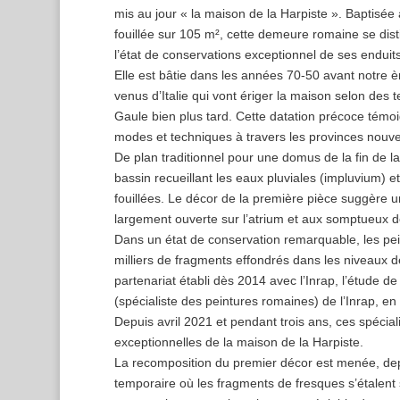
mis au jour « la maison de la Harpiste ». Baptisée
fouillée sur 105 m², cette demeure romaine se dist
l’état de conservations exceptionnel de ses enduits
Elle est bâtie dans les années 70-50 avant notre è
venus d’Italie qui vont ériger la maison selon des
Gaule bien plus tard. Cette datation précoce témoi
modes et techniques à travers les provinces nouv
De plan traditionnel pour une domus de la fin de 
bassin recueillant les eaux pluviales (impluvium) 
fouillées. Le décor de la première pièce suggère
largement ouverte sur l’atrium et aux somptueux dé
Dans un état de conservation remarquable, les pein
milliers de fragments effondrés dans les niveaux 
partenariat établi dès 2014 avec l’Inrap, l’étude 
(spécialiste des peintures romaines) de l’Inrap, e
Depuis avril 2021 et pendant trois ans, ces spécial
exceptionnelles de la maison de la Harpiste.
La recomposition du premier décor est menée, depu
temporaire où les fragments de fresques s’étalent s