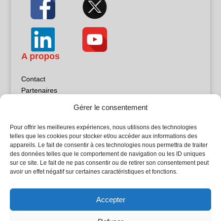
A propos
Contact
Partenaires
Publicité
Gérer le consentement
Mentions légales
Politique de confidentialité
Pour offrir les meilleures expériences, nous utilisons des technologies
Sites partenaires
telles que les cookies pour stocker et/ou accéder aux informations des
appareils. Le fait de consentir à ces technologies nous permettra de traiter
des données telles que le comportement de navigation ou les ID uniques
5Façades
sur ce site. Le fait de ne pas consentir ou de retirer son consentement peut
Atrium Patrimoine
avoir un effet négatif sur certaines caractéristiques et fonctions.
Kiosque 21
L'Atelier Bois
Accepter
Planète Bâtiment
Woodsurfer