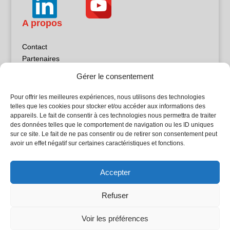
A propos
Contact
Partenaires
Publicité
Gérer le consentement
Mentions légales
Politique de confidentialité
Pour offrir les meilleures expériences, nous utilisons des technologies
Sites partenaires
telles que les cookies pour stocker et/ou accéder aux informations des
appareils. Le fait de consentir à ces technologies nous permettra de traiter
des données telles que le comportement de navigation ou les ID uniques
5Façades
sur ce site. Le fait de ne pas consentir ou de retirer son consentement peut
Atrium Patrimoine
avoir un effet négatif sur certaines caractéristiques et fonctions.
Kiosque 21
L'Atelier Bois
Accepter
Planète Bâtiment
Woodsurfer
Refuser
batijournal TV
Voir les préférences