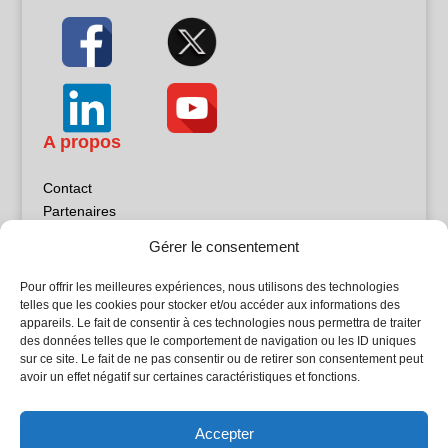
A propos
Contact
Partenaires
Publicité
Gérer le consentement
Mentions légales
Politique de confidentialité
Pour offrir les meilleures expériences, nous utilisons des technologies
Sites partenaires
telles que les cookies pour stocker et/ou accéder aux informations des
appareils. Le fait de consentir à ces technologies nous permettra de traiter
des données telles que le comportement de navigation ou les ID uniques
5Façades
sur ce site. Le fait de ne pas consentir ou de retirer son consentement peut
Atrium Patrimoine
avoir un effet négatif sur certaines caractéristiques et fonctions.
Kiosque 21
L'Atelier Bois
Accepter
Planète Bâtiment