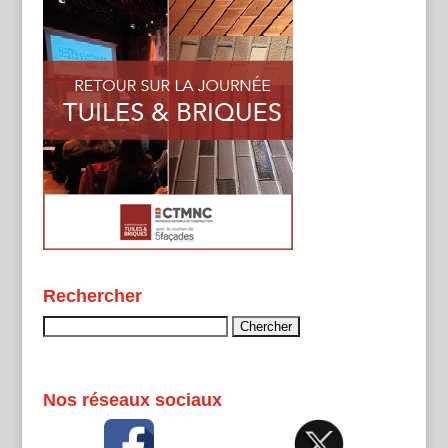
Rechercher
Rechercher :
Nos réseaux sociaux