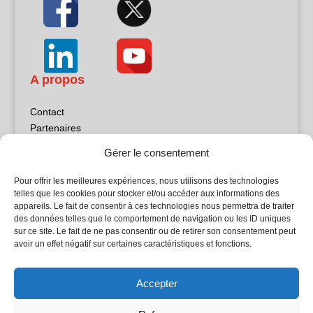
A propos
Contact
Partenaires
Publicité
Gérer le consentement
Mentions légales
Politique de confidentialité
Pour offrir les meilleures expériences, nous utilisons des technologies
Sites partenaires
telles que les cookies pour stocker et/ou accéder aux informations des
appareils. Le fait de consentir à ces technologies nous permettra de traiter
des données telles que le comportement de navigation ou les ID uniques
5Façades
sur ce site. Le fait de ne pas consentir ou de retirer son consentement peut
Atrium Patrimoine
avoir un effet négatif sur certaines caractéristiques et fonctions.
Kiosque 21
L'Atelier Bois
Accepter
Planète Bâtiment
Woodsurfer