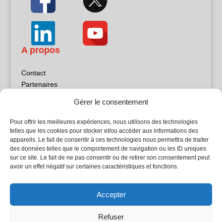
A propos
Contact
Partenaires
Publicité
Gérer le consentement
Mentions légales
Politique de confidentialité
Pour offrir les meilleures expériences, nous utilisons des technologies
Sites partenaires
telles que les cookies pour stocker et/ou accéder aux informations des
appareils. Le fait de consentir à ces technologies nous permettra de traiter
des données telles que le comportement de navigation ou les ID uniques
5Façades
sur ce site. Le fait de ne pas consentir ou de retirer son consentement peut
Atrium Patrimoine
avoir un effet négatif sur certaines caractéristiques et fonctions.
Kiosque 21
L'Atelier Bois
Accepter
Planète Bâtiment
Woodsurfer
Refuser
batijournal TV