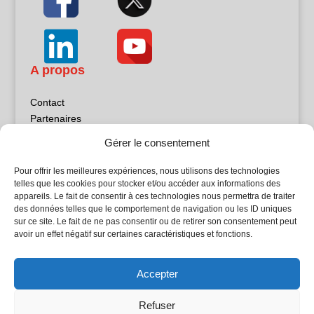
A propos
Contact
Partenaires
Publicité
Gérer le consentement
Mentions légales
Politique de confidentialité
Pour offrir les meilleures expériences, nous utilisons des technologies
Sites partenaires
telles que les cookies pour stocker et/ou accéder aux informations des
appareils. Le fait de consentir à ces technologies nous permettra de traiter
des données telles que le comportement de navigation ou les ID uniques
5Façades
sur ce site. Le fait de ne pas consentir ou de retirer son consentement peut
Atrium Patrimoine
avoir un effet négatif sur certaines caractéristiques et fonctions.
Kiosque 21
L'Atelier Bois
Accepter
Planète Bâtiment
Woodsurfer
Refuser
batijournal TV