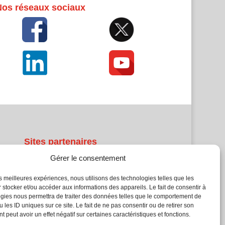
Nos réseaux sociaux
Sites partenaires
Gérer le consentement
5Façades
Atrium Patrimoine
les meilleures expériences, nous utilisons des technologies telles que les
 stocker et/ou accéder aux informations des appareils. Le fait de consentir à
Kiosque 21
gies nous permettra de traiter des données telles que le comportement de
L'Atelier Bois
 les ID uniques sur ce site. Le fait de ne pas consentir ou de retirer son
Planète Bâtiment
 peut avoir un effet négatif sur certaines caractéristiques et fonctions.
Woodsurfer