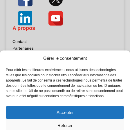
A propos
Contact
Partenaires
Publicité
Gérer le consentement
Mentions légales
Politique de confidentialité
Pour offrir les meilleures expériences, nous utilisons des technologies
Sites partenaires
telles que les cookies pour stocker et/ou accéder aux informations des
appareils. Le fait de consentir à ces technologies nous permettra de traiter
des données telles que le comportement de navigation ou les ID uniques
5Façades
sur ce site. Le fait de ne pas consentir ou de retirer son consentement peut
Atrium Patrimoine
avoir un effet négatif sur certaines caractéristiques et fonctions.
Kiosque 21
L'Atelier Bois
Accepter
Planète Bâtiment
Woodsurfer
Refuser
batijournal TV