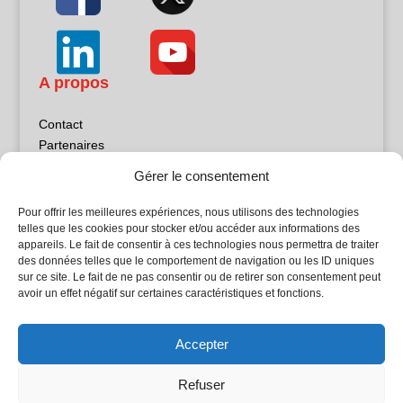
A propos
Contact
Partenaires
Publicité
Gérer le consentement
Mentions légales
Politique de confidentialité
Pour offrir les meilleures expériences, nous utilisons des technologies
Sites partenaires
telles que les cookies pour stocker et/ou accéder aux informations des
appareils. Le fait de consentir à ces technologies nous permettra de traiter
des données telles que le comportement de navigation ou les ID uniques
5Façades
sur ce site. Le fait de ne pas consentir ou de retirer son consentement peut
Atrium Patrimoine
avoir un effet négatif sur certaines caractéristiques et fonctions.
Kiosque 21
L'Atelier Bois
Accepter
Planète Bâtiment
Woodsurfer
Refuser
batijournal TV