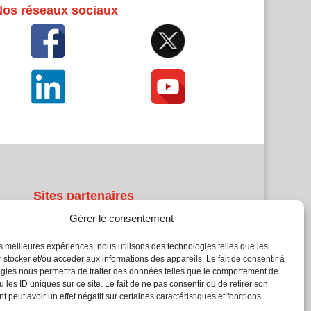
Nos réseaux sociaux
Sites partenaires
Gérer le consentement
5Façades
Atrium Patrimoine
les meilleures expériences, nous utilisons des technologies telles que les
 stocker et/ou accéder aux informations des appareils. Le fait de consentir à
Kiosque 21
gies nous permettra de traiter des données telles que le comportement de
L'Atelier Bois
 les ID uniques sur ce site. Le fait de ne pas consentir ou de retirer son
Planète Bâtiment
 peut avoir un effet négatif sur certaines caractéristiques et fonctions.
Woodsurfer