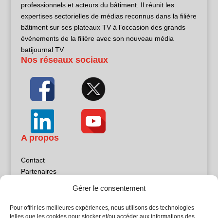
professionnels et acteurs du bâtiment. Il réunit les
expertises sectorielles de médias reconnus dans la filière
bâtiment sur ses plateaux TV à l’occasion des grands
événements de la filière avec son nouveau média
batijournal TV
Nos réseaux sociaux
A propos
Contact
Partenaires
Publicité
Gérer le consentement
Mentions légales
Politique de confidentialité
Pour offrir les meilleures expériences, nous utilisons des technologies
Sites partenaires
telles que les cookies pour stocker et/ou accéder aux informations des