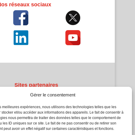
Nos réseaux sociaux
Sites partenaires
Gérer le consentement
5Façades
Atrium Patrimoine
les meilleures expériences, nous utilisons des technologies telles que les
 stocker et/ou accéder aux informations des appareils. Le fait de consentir à
Kiosque 21
gies nous permettra de traiter des données telles que le comportement de
L'Atelier Bois
 les ID uniques sur ce site. Le fait de ne pas consentir ou de retirer son
Planète Bâtiment
 peut avoir un effet négatif sur certaines caractéristiques et fonctions.
Woodsurfer