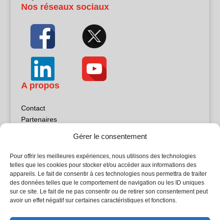
Nos réseaux sociaux
A propos
Contact
Partenaires
Publicité
Gérer le consentement
Mentions légales
Politique de confidentialité
Pour offrir les meilleures expériences, nous utilisons des technologies
Sites partenaires
telles que les cookies pour stocker et/ou accéder aux informations des
appareils. Le fait de consentir à ces technologies nous permettra de traiter
des données telles que le comportement de navigation ou les ID uniques
5Façades
sur ce site. Le fait de ne pas consentir ou de retirer son consentement peut
Atrium Patrimoine
avoir un effet négatif sur certaines caractéristiques et fonctions.
Kiosque 21
L'Atelier Bois