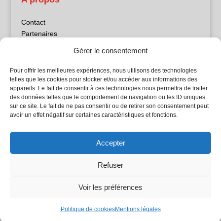
Contact
Partenaires
Publicité
Gérer le consentement
Mentions légales
Politique de confidentialité
Pour offrir les meilleures expériences, nous utilisons des technologies
Sites partenaires
telles que les cookies pour stocker et/ou accéder aux informations des
appareils. Le fait de consentir à ces technologies nous permettra de traiter
des données telles que le comportement de navigation ou les ID uniques
5Façades
sur ce site. Le fait de ne pas consentir ou de retirer son consentement peut
Atrium Patrimoine
avoir un effet négatif sur certaines caractéristiques et fonctions.
Kiosque 21
L'Atelier Bois
Accepter
Planète Bâtiment
Woodsurfer
Refuser
batijournal TV
Voir les préférences
© Batijournal 2024
Politique de cookies
Mentions légales