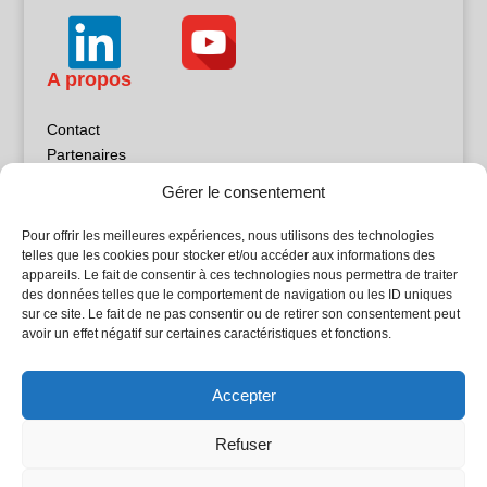
A propos
Contact
Partenaires
Publicité
Gérer le consentement
Mentions légales
Politique de confidentialité
Pour offrir les meilleures expériences, nous utilisons des technologies
Sites partenaires
telles que les cookies pour stocker et/ou accéder aux informations des
appareils. Le fait de consentir à ces technologies nous permettra de traiter
des données telles que le comportement de navigation ou les ID uniques
5Façades
sur ce site. Le fait de ne pas consentir ou de retirer son consentement peut
Atrium Patrimoine
avoir un effet négatif sur certaines caractéristiques et fonctions.
Kiosque 21
L'Atelier Bois
Accepter
Planète Bâtiment
Woodsurfer
Refuser
batijournal TV