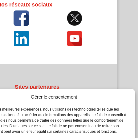
Nos réseaux sociaux
Sites partenaires
Gérer le consentement
5Façades
Atrium Patrimoine
les meilleures expériences, nous utilisons des technologies telles que les
 stocker et/ou accéder aux informations des appareils. Le fait de consentir à
Kiosque 21
gies nous permettra de traiter des données telles que le comportement de
L'Atelier Bois
 les ID uniques sur ce site. Le fait de ne pas consentir ou de retirer son
Planète Bâtiment
 peut avoir un effet négatif sur certaines caractéristiques et fonctions.
Woodsurfer