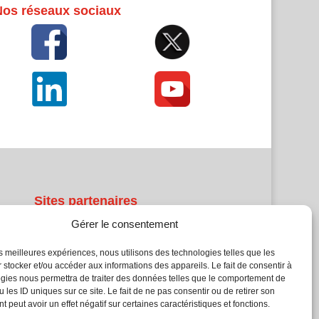
Nos réseaux sociaux
Sites partenaires
Gérer le consentement
5Façades
Atrium Patrimoine
les meilleures expériences, nous utilisons des technologies telles que les
 stocker et/ou accéder aux informations des appareils. Le fait de consentir à
Kiosque 21
gies nous permettra de traiter des données telles que le comportement de
L'Atelier Bois
 les ID uniques sur ce site. Le fait de ne pas consentir ou de retirer son
Planète Bâtiment
 peut avoir un effet négatif sur certaines caractéristiques et fonctions.
Woodsurfer