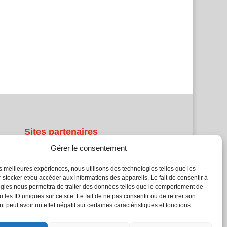
Sites partenaires
Gérer le consentement
5Façades
Atrium Patrimoine
les meilleures expériences, nous utilisons des technologies telles que les
Kiosque 21
 stocker et/ou accéder aux informations des appareils. Le fait de consentir à
gies nous permettra de traiter des données telles que le comportement de
L'Atelier Bois
 les ID uniques sur ce site. Le fait de ne pas consentir ou de retirer son
Planète Bâtiment
 peut avoir un effet négatif sur certaines caractéristiques et fonctions.
Woodsurfer
batijournal TV