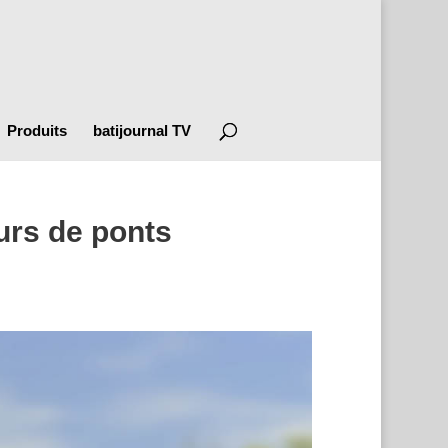
Produits
batijournal TV
urs de ponts