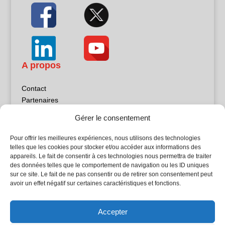
A propos
Contact
Partenaires
Publicité
Gérer le consentement
Mentions légales
Politique de confidentialité
Pour offrir les meilleures expériences, nous utilisons des technologies
Sites partenaires
telles que les cookies pour stocker et/ou accéder aux informations des
appareils. Le fait de consentir à ces technologies nous permettra de traiter
des données telles que le comportement de navigation ou les ID uniques
5Façades
sur ce site. Le fait de ne pas consentir ou de retirer son consentement peut
Atrium Patrimoine
avoir un effet négatif sur certaines caractéristiques et fonctions.
Kiosque 21
L'Atelier Bois
Accepter
Planète Bâtiment